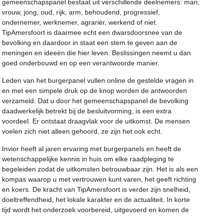
gemeenschapspanel bestaat uit verschillende deelnemers: man,
vrouw, jong, oud, rijk, arm, behoudend, progressief,
ondernemer, werknemer, agrariër, werkend of niet.
TipAmersfoort is daarmee echt een dwarsdoorsnee van de
bevolking en daardoor in staat een stem te geven aan de
meningen en ideeën die hier leven. Beslissingen neemt u dan
goed onderbouwd en op een verantwoorde manier.
Leden van het burgerpanel vullen online de gestelde vragen in
en met een simpele druk op de knop worden de antwoorden
verzameld. Dat u door het gemeenschapspanel de bevolking
daadwerkelijk betrekt bij de besluitvorming, is een extra
voordeel. Er ontstaat draagvlak voor de uitkomst. De mensen
voelen zich niet alleen gehoord, ze zijn het ook echt.
Invior heeft al jaren ervaring met burgerpanels en heeft de
wetenschappelijke kennis in huis om elke raadpleging te
begeleiden zodat de uitkomsten betrouwbaar zijn. Het is als een
kompas waarop u met vertrouwen kunt varen, het geeft richting
en koers. De kracht van TipAmersfoort is verder zijn snelheid,
doeltreffendheid, het lokale karakter en de actualiteit. In korte
tijd wordt het onderzoek voorbereid, uitgevoerd en komen de